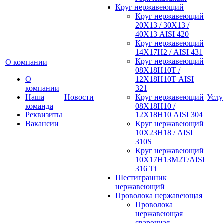
Круг нержавеющий
Круг нержавеющий
20Х13 / 30Х13 /
40Х13 AISI 420
Круг нержавеющий
14Х17Н2 / AISI 431
Круг нержавеющий
О компании
08Х18Н10Т /
О
12Х18Н10Т AISI
компании
321
Наша
Новости
Круг нержавеющий
Услу
команда
08Х18Н10 /
Реквизиты
12Х18Н10 AISI 304
Вакансии
Круг нержавеющий
10Х23Н18 / AISI
310S
Круг нержавеющий
10Х17Н13М2Т/AISI
316 Тi
Шестигранник
нержавеющий
Проволока нержавеющая
Проволока
нержавеющая
сварочная