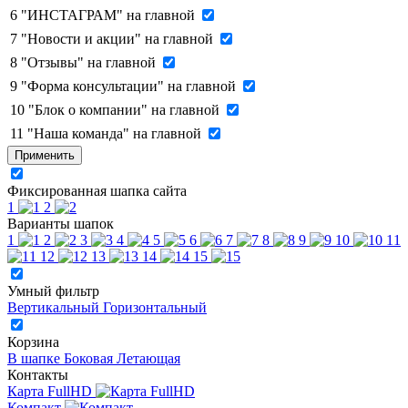
6
"ИНСТАГРАМ" на главной
7
"Новости и акции" на главной
8
"Отзывы" на главной
9
"Форма консультации" на главной
10
"Блок о компании" на главной
11
"Наша команда" на главной
Применить
Фиксированная шапка сайта
1
2
Варианты шапок
1
2
3
4
5
6
7
8
9
10
11
12
13
14
15
Умный фильтр
Вертикальный
Горизонтальный
Корзина
В шапке
Боковая
Летающая
Контакты
Карта FullHD
Компакт