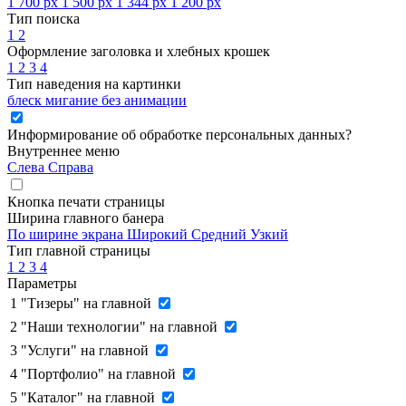
1 700 px
1 500 px
1 344 px
1 200 px
Тип поиска
1
2
Оформление заголовка и хлебных крошек
1
2
3
4
Тип наведения на картинки
блеск
мигание
без анимации
Информирование об обработке персональных данных
?
Внутреннее меню
Слева
Справа
Кнопка печати страницы
Ширина главного банера
По ширине экрана
Широкий
Средний
Узкий
Тип главной страницы
1
2
3
4
Параметры
1
"Тизеры" на главной
2
"Наши технологии" на главной
3
"Услуги" на главной
4
"Портфолио" на главной
5
"Каталог" на главной