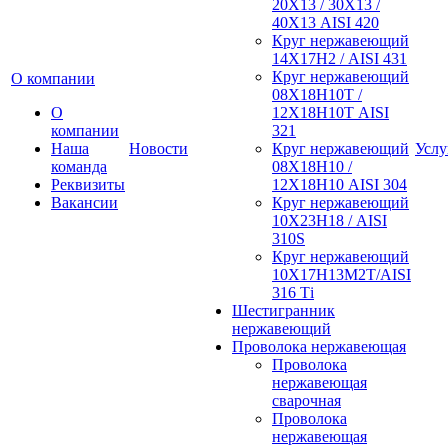
20Х13 / 30Х13 /
40Х13 AISI 420
Круг нержавеющий
14Х17Н2 / AISI 431
Круг нержавеющий
О компании
08Х18Н10Т /
О
12Х18Н10Т AISI
компании
321
Наша
Новости
Круг нержавеющий
Услу
команда
08Х18Н10 /
Реквизиты
12Х18Н10 AISI 304
Вакансии
Круг нержавеющий
10Х23Н18 / AISI
310S
Круг нержавеющий
10Х17Н13М2Т/AISI
316 Тi
Шестигранник
нержавеющий
Проволока нержавеющая
Проволока
нержавеющая
сварочная
Проволока
нержавеющая