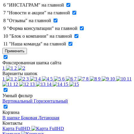
6
"ИНСТАГРАМ" на главной
7
"Новости и акции" на главной
8
"Отзывы" на главной
9
"Форма консультации" на главной
10
"Блок о компании" на главной
11
"Наша команда" на главной
Применить
Фиксированная шапка сайта
1
2
Варианты шапок
1
2
3
4
5
6
7
8
9
10
11
12
13
14
15
Умный фильтр
Вертикальный
Горизонтальный
Корзина
В шапке
Боковая
Летающая
Контакты
Карта FullHD
Компакт