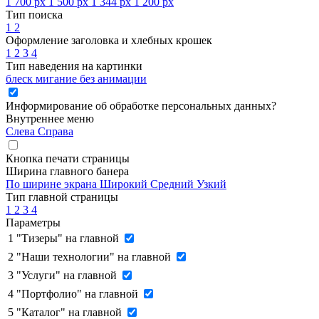
1 700 px
1 500 px
1 344 px
1 200 px
Тип поиска
1
2
Оформление заголовка и хлебных крошек
1
2
3
4
Тип наведения на картинки
блеск
мигание
без анимации
Информирование об обработке персональных данных
?
Внутреннее меню
Слева
Справа
Кнопка печати страницы
Ширина главного банера
По ширине экрана
Широкий
Средний
Узкий
Тип главной страницы
1
2
3
4
Параметры
1
"Тизеры" на главной
2
"Наши технологии" на главной
3
"Услуги" на главной
4
"Портфолио" на главной
5
"Каталог" на главной