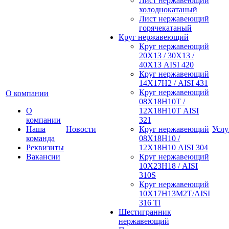
Лист нержавеющий
холоднокатаный
Лист нержавеющий
горячекатаный
Круг нержавеющий
Круг нержавеющий
20Х13 / 30Х13 /
40Х13 AISI 420
Круг нержавеющий
14Х17Н2 / AISI 431
Круг нержавеющий
О компании
08Х18Н10Т /
О
12Х18Н10Т AISI
компании
321
Наша
Новости
Круг нержавеющий
Услу
команда
08Х18Н10 /
Реквизиты
12Х18Н10 AISI 304
Вакансии
Круг нержавеющий
10Х23Н18 / AISI
310S
Круг нержавеющий
10Х17Н13М2Т/AISI
316 Тi
Шестигранник
нержавеющий