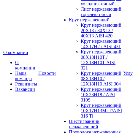
холоднокатаный
Лист нержавеющий
горячекатаный
Круг нержавеющий
Круг нержавеющий
20Х13 / 30Х13 /
40Х13 AISI 420
Круг нержавеющий
14Х17Н2 / AISI 431
Круг нержавеющий
О компании
08Х18Н10Т /
О
12Х18Н10Т AISI
компании
321
Наша
Новости
Круг нержавеющий
Услу
команда
08Х18Н10 /
Реквизиты
12Х18Н10 AISI 304
Вакансии
Круг нержавеющий
10Х23Н18 / AISI
310S
Круг нержавеющий
10Х17Н13М2Т/AISI
316 Тi
Шестигранник
нержавеющий
Проволока нержавеющая