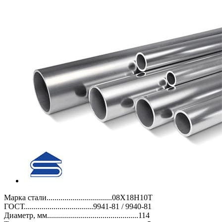
Марка стали.................................08Х18Н10Т
ГОСТ...................................9941-81 / 9940-81
Диаметр, мм..............................................114