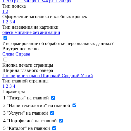
1 700 px
1 500 px
1 344 px
1 200 px
Тип поиска
1
2
Оформление заголовка и хлебных крошек
1
2
3
4
Тип наведения на картинки
блеск
мигание
без анимации
Информирование об обработке персональных данных
?
Внутреннее меню
Слева
Справа
Кнопка печати страницы
Ширина главного банера
По ширине экрана
Широкий
Средний
Узкий
Тип главной страницы
1
2
3
4
Параметры
1
"Тизеры" на главной
2
"Наши технологии" на главной
3
"Услуги" на главной
4
"Портфолио" на главной
5
"Каталог" на главной