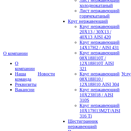
Лист нержавеющий
холоднокатаный
Лист нержавеющий
горячекатаный
Круг нержавеющий
Круг нержавеющий
20Х13 / 30Х13 /
40Х13 AISI 420
Круг нержавеющий
14Х17Н2 / AISI 431
Круг нержавеющий
О компании
08Х18Н10Т /
О
12Х18Н10Т AISI
компании
321
Наша
Новости
Круг нержавеющий
Услу
команда
08Х18Н10 /
Реквизиты
12Х18Н10 AISI 304
Вакансии
Круг нержавеющий
10Х23Н18 / AISI
310S
Круг нержавеющий
10Х17Н13М2Т/AISI
316 Тi
Шестигранник
нержавеющий