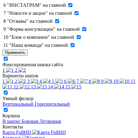
6
"ИНСТАГРАМ" на главной
7
"Новости и акции" на главной
8
"Отзывы" на главной
9
"Форма консультации" на главной
10
"Блок о компании" на главной
11
"Наша команда" на главной
Применить
Фиксированная шапка сайта
1
2
Варианты шапок
1
2
3
4
5
6
7
8
9
10
11
12
13
14
15
Умный фильтр
Вертикальный
Горизонтальный
Корзина
В шапке
Боковая
Летающая
Контакты
Карта FullHD
Компакт