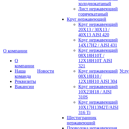
холоднокатаный
Лист нержавеющий
горячекатаный
Круг нержавеющий
Круг нержавеющий
20Х13 / 30Х13 /
40Х13 AISI 420
Круг нержавеющий
14Х17Н2 / AISI 431
Круг нержавеющий
О компании
08Х18Н10Т /
О
12Х18Н10Т AISI
компании
321
Наша
Новости
Круг нержавеющий
Услу
команда
08Х18Н10 /
Реквизиты
12Х18Н10 AISI 304
Вакансии
Круг нержавеющий
10Х23Н18 / AISI
310S
Круг нержавеющий
10Х17Н13М2Т/AISI
316 Тi
Шестигранник
нержавеющий
Проволока нержавеющая