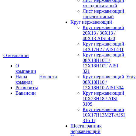
Лист нержавеющий
холоднокатаный
Лист нержавеющий
горячекатаный
Круг нержавеющий
Круг нержавеющий
20Х13 / 30Х13 /
40Х13 AISI 420
Круг нержавеющий
14Х17Н2 / AISI 431
Круг нержавеющий
О компании
08Х18Н10Т /
О
12Х18Н10Т AISI
компании
321
Наша
Новости
Круг нержавеющий
Услу
команда
08Х18Н10 /
Реквизиты
12Х18Н10 AISI 304
Вакансии
Круг нержавеющий
10Х23Н18 / AISI
310S
Круг нержавеющий
10Х17Н13М2Т/AISI
316 Тi
Шестигранник
нержавеющий