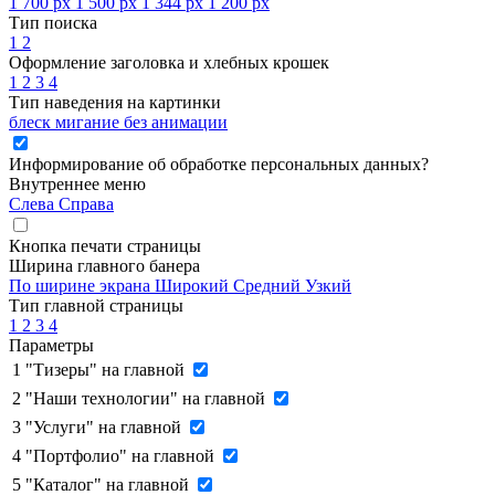
1 700 px
1 500 px
1 344 px
1 200 px
Тип поиска
1
2
Оформление заголовка и хлебных крошек
1
2
3
4
Тип наведения на картинки
блеск
мигание
без анимации
Информирование об обработке персональных данных
?
Внутреннее меню
Слева
Справа
Кнопка печати страницы
Ширина главного банера
По ширине экрана
Широкий
Средний
Узкий
Тип главной страницы
1
2
3
4
Параметры
1
"Тизеры" на главной
2
"Наши технологии" на главной
3
"Услуги" на главной
4
"Портфолио" на главной
5
"Каталог" на главной