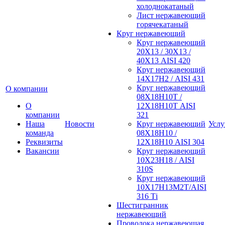
холоднокатаный
Лист нержавеющий
горячекатаный
Круг нержавеющий
Круг нержавеющий
20Х13 / 30Х13 /
40Х13 AISI 420
Круг нержавеющий
14Х17Н2 / AISI 431
Круг нержавеющий
О компании
08Х18Н10Т /
О
12Х18Н10Т AISI
компании
321
Наша
Новости
Круг нержавеющий
Услу
команда
08Х18Н10 /
Реквизиты
12Х18Н10 AISI 304
Вакансии
Круг нержавеющий
10Х23Н18 / AISI
310S
Круг нержавеющий
10Х17Н13М2Т/AISI
316 Тi
Шестигранник
нержавеющий
Проволока нержавеющая