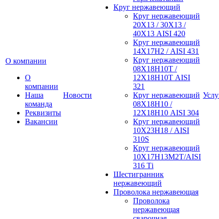
Круг нержавеющий
Круг нержавеющий
20Х13 / 30Х13 /
40Х13 AISI 420
Круг нержавеющий
14Х17Н2 / AISI 431
Круг нержавеющий
О компании
08Х18Н10Т /
О
12Х18Н10Т AISI
компании
321
Наша
Новости
Круг нержавеющий
Услу
команда
08Х18Н10 /
Реквизиты
12Х18Н10 AISI 304
Вакансии
Круг нержавеющий
10Х23Н18 / AISI
310S
Круг нержавеющий
10Х17Н13М2Т/AISI
316 Тi
Шестигранник
нержавеющий
Проволока нержавеющая
Проволока
нержавеющая
сварочная