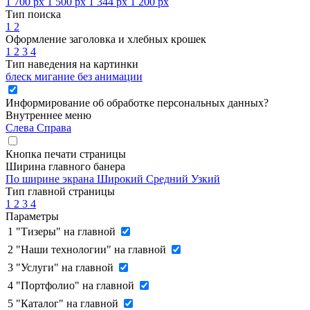
1 700 px
1 500 px
1 344 px
1 200 px
Тип поиска
1
2
Оформление заголовка и хлебных крошек
1
2
3
4
Тип наведения на картинки
блеск
мигание
без анимации
Информирование об обработке персональных данных
?
Внутреннее меню
Слева
Справа
Кнопка печати страницы
Ширина главного банера
По ширине экрана
Широкий
Средний
Узкий
Тип главной страницы
1
2
3
4
Параметры
1
"Тизеры" на главной
2
"Наши технологии" на главной
3
"Услуги" на главной
4
"Портфолио" на главной
5
"Каталог" на главной