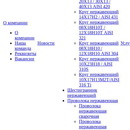
20Х13 / 30Х13 /
40Х13 AISI 420
Круг нержавеющий
14Х17Н2 / AISI 431
Круг нержавеющий
О компании
08Х18Н10Т /
О
12Х18Н10Т AISI
компании
321
Наша
Новости
Круг нержавеющий
Услу
команда
08Х18Н10 /
Реквизиты
12Х18Н10 AISI 304
Вакансии
Круг нержавеющий
10Х23Н18 / AISI
310S
Круг нержавеющий
10Х17Н13М2Т/AISI
316 Тi
Шестигранник
нержавеющий
Проволока нержавеющая
Проволока
нержавеющая
сварочная
Проволока
нержавеющая