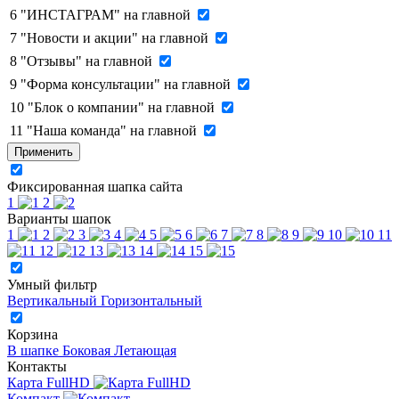
6
"ИНСТАГРАМ" на главной
7
"Новости и акции" на главной
8
"Отзывы" на главной
9
"Форма консультации" на главной
10
"Блок о компании" на главной
11
"Наша команда" на главной
Применить
Фиксированная шапка сайта
1
2
Варианты шапок
1
2
3
4
5
6
7
8
9
10
11
12
13
14
15
Умный фильтр
Вертикальный
Горизонтальный
Корзина
В шапке
Боковая
Летающая
Контакты
Карта FullHD
Компакт